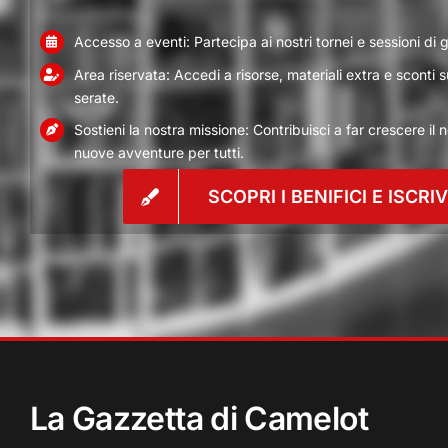
Accesso a eventi: Partecipa ai nostri tornei e sessioni di 
Area riservata: Accedi a risorse, materiali extra e sconti s
serate.
Sostieni la nostra missione: Contribuisci a far crescere il 
nuove avventure per tutti.
SCOPRI I BENIFICI E ISCRI
La Gazzetta di Camelot