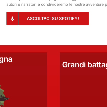
autori e narratori e condivideremo le nostre avventure p
ASCOLTACI SU SPOTIFY!
ogna
Grandi battag