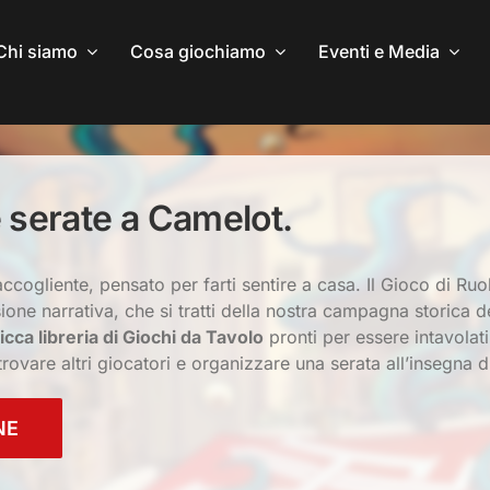
Chi siamo
Cosa giochiamo
Eventi e Media
 serate a Camelot.
cogliente, pensato per farti sentire a casa. Il Gioco di Ruo
ione narrativa, che si tratti della nostra campagna storica
icca libreria di Giochi da Tavolo
pronti per essere intavolati
trovare altri giocatori e organizzare una serata all’insegna 
NE