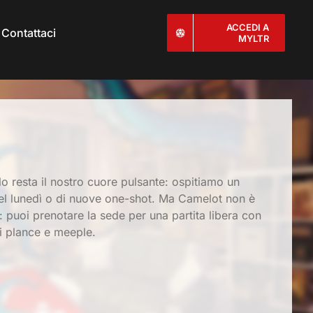
ACCEDI A
Contattaci
MYLTR
lo resta il nostro cuore pulsante: ospitiamo un
 del lunedì o di nuove one-shot. Ma Camelot non è
: puoi prenotare la sede per una partita libera con
di plance e meeple.