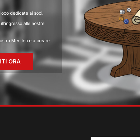
gioco dedicate ai soci.
ull’ingresso alle nostre
nostro Merl Inn e a creare
VITI ORA