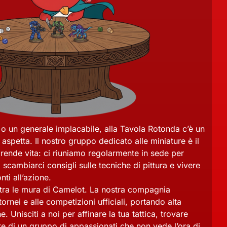
e o un generale implacabile, alla Tavola Rotonda c’è un
 aspetta. Il nostro gruppo dedicato alle miniature è il
prende vita: ci riuniamo regolarmente in sede per
i, scambiarci consigli sulle tecniche di pittura e vivere
nti all’azione.
 tra le mura di Camelot. La nostra compagnia
ornei e alle competizioni ufficiali, portando alta
e. Unisciti a noi per affinare la tua tattica, trovare
te di un gruppo di appassionati che non vede l’ora di