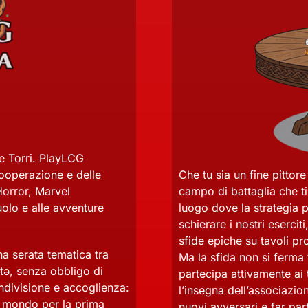
e Torri. PlayLCG
cooperazione e delle
Che tu sia un fine pittor
orror, Marvel
campo di battaglia che ti
uolo e alle avventure
luogo dove la strategia 
schierare i nostri esercit
sfide epiche su tavoli pro
una serata tematica tra
Ma la sfida non si ferma
ttə, senza obbligo di
partecipa attivamente ai t
divisione e accoglienza:
l’insegna dell’associazion
o mondo per la prima
nuovi avversari e far par