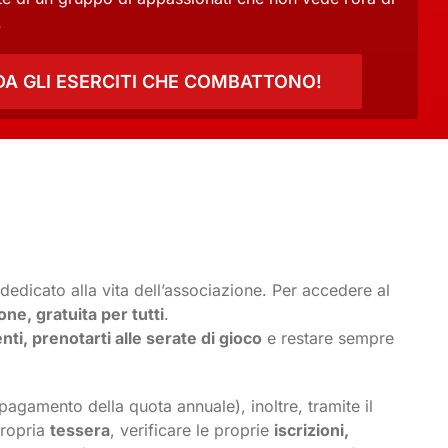
.
A GLI ESERCITI CHE COMBATTONO!
 dedicato alla vita dell’associazione. Per accedere al
one, gratuita per tutti
.
nti, prenotarti alle serate di gioco
e restare sempre
pagamento della quota annuale), inoltre, tramite il
propria
tessera
, verificare le proprie
iscrizioni,