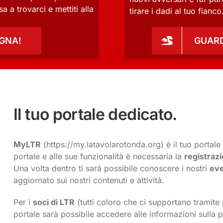
a a trovarci e mettiti alla
tirare i dadi al tuo fianco
OGNA!
GUARD
Il tuo portale dedicato.
MyLTR
(https://my.latavolarotonda.org) è il tuo portale
portale e alle sue funzionalità è necessaria la
registrazi
Una volta dentro ti sarà possibile conoscere i nostri
eve
aggiornato sui nostri contenuti e attività.
Per i
soci di LTR
(tutti coloro che ci supportano tramite 
portale sarà possibile accedere alle informazioni sulla 