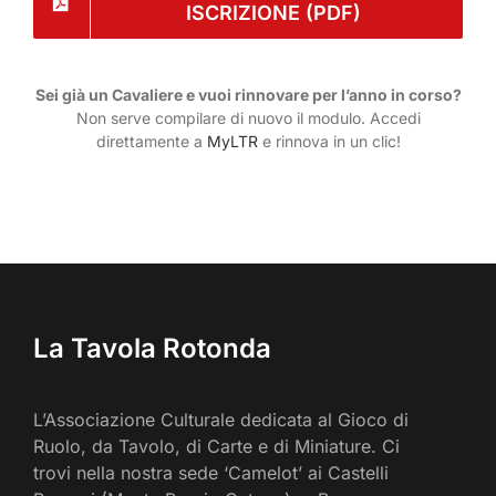
ISCRIZIONE (PDF)
Sei già un Cavaliere e vuoi rinnovare per l’anno in corso?
Non serve compilare di nuovo il modulo. Accedi
direttamente a
MyLTR
e rinnova in un clic!
La Tavola Rotonda
L’Associazione Culturale dedicata al Gioco di
Ruolo, da Tavolo, di Carte e di Miniature. Ci
trovi nella nostra sede ‘Camelot’ ai Castelli