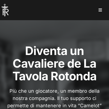
Salta
al
Toggl
contenuto
Navig
Home
Chi siamo
Diventa un
Cosa giochiamo
Cavaliere de La
Eventi e Media
Tavola Rotonda
Contattaci
Più che un giocatore, un membro della
nostra compagnia. Il tuo supporto ci
permette di mantenere in vita “Camelot”