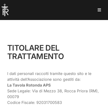
Salta
al
Toggl
contenuto
Navig
Home
Chi siamo
TITOLARE DEL
TRATTAMENTO
Cosa giochiamo
Eventi e Media
I dati personali raccolti tramite questo sito e le
attività dell’Associazione sono gestiti da:
La Tavola Rotonda APS
Contattaci
Sede Legale: Via di Mezzo 38, Rocca Priora (RM),
00079
Codice Fiscale: 92031700583