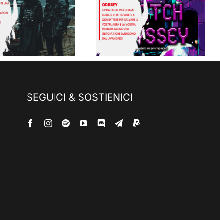
Bubble Glitch
Summer Loop –
Odyssey
Eclissi
SEGUICI & SOSTIENICI