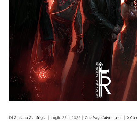
Di
Giuliano Gianfriglia
|
Luglio 25th, 2025
|
One Page Adventures
|
0 Co