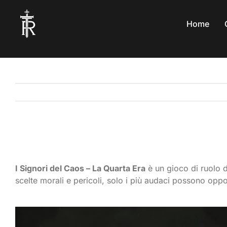
Salta
al
Home
contenuto
Architetti del Velo (Vampiri la Masquerade 5a)
I Signori del Caos – La Quarta Era
è un gioco di ruolo d
scelte morali e pericoli, solo i più audaci possono oppo