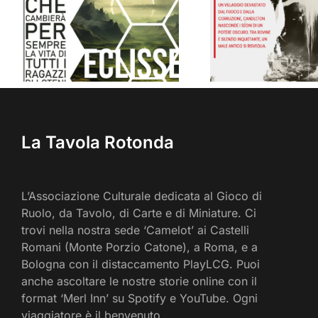
L’Incubo di
L’Occhio
Candleton (I
(Brindle
Signori del Caos)
La Tavola Rotonda
L’Associazione Culturale dedicata al Gioco di
Ruolo, da Tavolo, di Carte e di Miniature. Ci
trovi nella nostra sede ‘Camelot’ ai Castelli
Romani (Monte Porzio Catone), a Roma, e a
Bologna con il distaccamento PlayLCG. Puoi
anche ascoltare le nostre storie online con il
format ‘Merl Inn’ su Spotify e YouTube. Ogni
viaggiatore è il benvenuto.