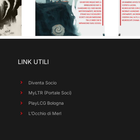
Il Carico
 del Faro
Silenzioso (The
wood Bay)
Electric State)
LINK UTILI
Diventa Socio
MyLTR (Portale Soci)
PlayLCG Bologna
L’Occhio di Merl